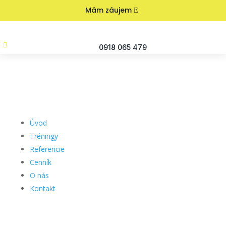
Mám záujem

0918 065 479
Úvod
Tréningy
Referencie
Cenník
O nás
Kontakt