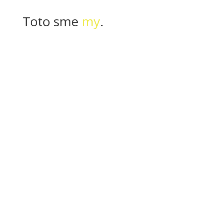
Toto sme
my
.