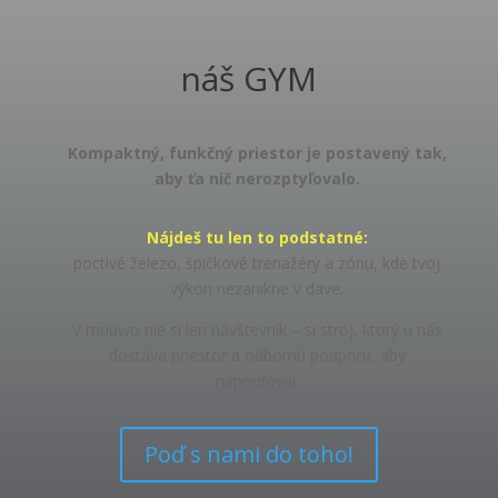
náš GYM
Kompaktný, funkčný priestor je postavený tak,
aby ťa nič nerozptyľovalo.
Nájdeš tu len to podstatné:
poctivé železo, špičkové trenažéry a zónu, kde tvoj
výkon nezanikne v dave.
V muuwo nie si len návštevník – si stroj, ktorý u nás
dostáva priestor a odbornú podporu, aby
napredoval.
Poď s nami do toho!