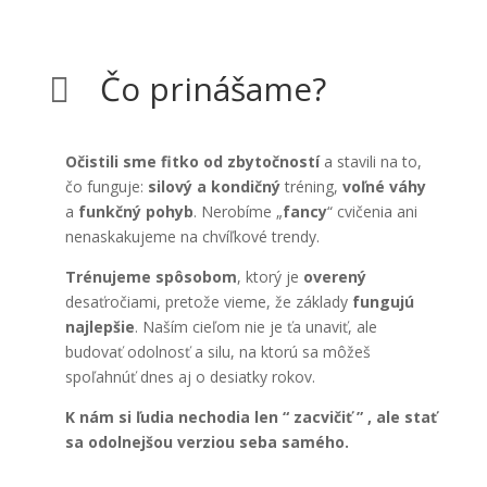
Čo prinášame?

Očistili sme fitko od zbytočností
a stavili na to,
čo funguje:
silový
a
kondičný
tréning,
voľné
váhy
a
funkčný
pohyb
. Nerobíme „
fancy
“ cvičenia ani
nenaskakujeme na chvíľkové trendy.
Trénujeme
spôsobom
, ktorý je
overený
desaťročiami, pretože vieme, že základy
fungujú
najlepšie
. Naším cieľom nie je ťa unaviť, ale
budovať odolnosť a silu, na ktorú sa môžeš
spoľahnúť dnes aj o desiatky rokov.
K nám si ľudia nechodia len “ zacvičiť ” , ale stať
sa odolnejšou verziou seba samého.