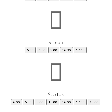

Streda
6:00
6:50
8:00
16:30
17:40

Štvrtok
6:00
6:50
8:00
15:00
16:00
17:00
18:00