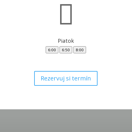

Piatok
6:00
6:50
8:00
Rezervuj si termín